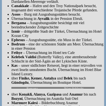
Dardanellen-Meerenge verläuft.
Canakkale
– Hafen und den Troy Nationalpark besucht,
insgesamt drei verschiedene Trojanische Pferde gefunden.
Assos
– Burg mit Ausgrabungsstätten besucht.
Übernachtung in
Ayvalik
in der Pension Ebruli.
Bergama
– Ausgrabungsstätte besichtigt mit viel
beeindruckender Zeitgeschichte
Izmir
– drittgrößte Stadt der Türkei, Übernachtung im Hotel
Kozan City
Ephesus
– Ausgrabungsstätte, ein Muss in der Türkei.
Bodrum
– eine der schönsten Städte am Meer. Übernachtung
in einer Pension
Fethye
– Übernachtung im Hotel ten Cafe
Kelebek Valdisi
(Butterfly Valley), eine atemberaubende
Schlucht in der Süd-Ägäis an der Lykischen Küste.
Kas
– unser südlichster Reiseort, liegt in einer reizvollen von
zwei Inseln umrahmten Bucht. Übernachtung im Hotel Blue
Island Luxury.
über
Finike, Kemer, Antalya
und
Belek
bis nach
Gündogdu
, Übernachtung im Boutique Hotel.
Bergama
Ihlara Schlucht
über
Konakli, Alanya, Gazipasa
und
Anamur
bis nach
Bozyni
, Übernachtung im Anatolia Suit Otel
Marmure Kalesi
– Bilderbuchburg Anamur