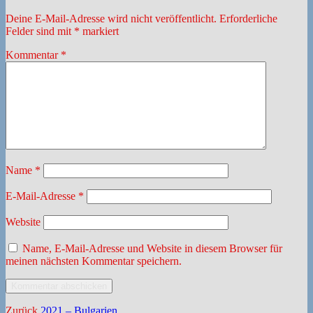
Deine E-Mail-Adresse wird nicht veröffentlicht.
Erforderliche
Felder sind mit
*
markiert
Kommentar
*
Name
*
E-Mail-Adresse
*
Website
Name, E-Mail-Adresse und Website in diesem Browser für
meinen nächsten Kommentar speichern.
Vorheriger
Zurück
2021 – Bulgarien