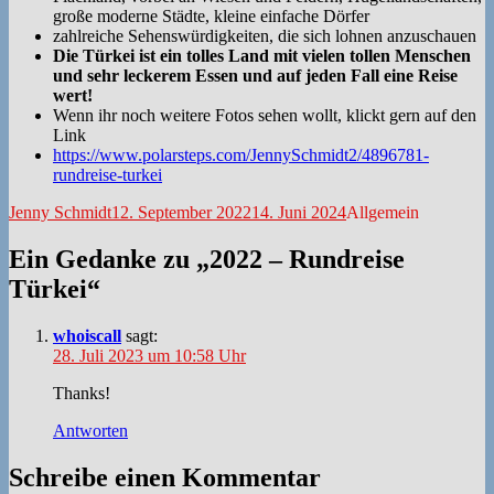
große moderne Städte, kleine einfache Dörfer
zahlreiche Sehenswürdigkeiten, die sich lohnen anzuschauen
Die Türkei ist ein tolles Land mit vielen tollen Menschen
und sehr leckerem Essen und auf jeden Fall eine Reise
wert!
Wenn ihr noch weitere Fotos sehen wollt, klickt gern auf den
Link
https://www.polarsteps.com/JennySchmidt2/4896781-
rundreise-turkei
Autor
Veröffentlicht
Kategorien
Jenny Schmidt
12. September 2022
14. Juni 2024
Allgemein
am
Ein Gedanke zu „2022 – Rundreise
Türkei“
whoiscall
sagt:
28. Juli 2023 um 10:58 Uhr
Thanks!
Antworten
Schreibe einen Kommentar