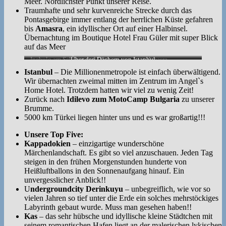
Meer. Nördlichster Punkt unserer Reise.
Traumhafte und sehr kurvenreiche Strecke durch das
Pontasgebirge immer entlang der herrlichen Küste gefahren
bis
Amasra
, ein idyllischer Ort auf einer Halbinsel.
Übernachtung im Boutique Hotel Frau Güler mit super Blick
auf das Meer
Inebulo am Schwarzen Meer
Über den Dächern von Istanbul
Amasra
Istanbul
– Die Millionenmetropole ist einfach überwältigend.
Wir übernachten zweimal mitten im Zentrum im Angel`s
Home Hotel. Trotzdem hatten wir viel zu wenig Zeit!
Zurück nach
Idilevo zum MotoCamp Bulgaria
zu unserer
Brumme.
5000 km Türkei liegen hinter uns und es war großartig!!!
Unsere Top Five:
Kappadokien
– einzigartige wunderschöne
Märchenlandschaft. Es gibt so viel anzuschauen. Jeden Tag
steigen in den frühen Morgenstunden hunderte von
Heißluftballons in den Sonnenaufgang hinauf. Ein
unvergesslicher Anblick!!
U
ndergroundcity Derinkuyu
– unbegreiflich, wie vor so
vielen Jahren so tief unter die Erde ein solches mehrstöckiges
Labyrinth gebaut wurde. Muss man gesehen haben!!
Kas
– das sehr hübsche und idyllische kleine Städtchen mit
seinem romantischen Hafen liegt an der malerischen lykischen