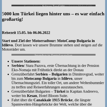
Kappadokien
Salzsee Tuz Gölü
ausgetrockneter Meke Gölü
5
000 km Türkei liegen hinter uns – es war einfach
großartig!
Reisezeit 15.05. bis 06.06.2022
Start und Ziel der Motorradtour:
MotoCamp Bulgaria in
Idilevo
. Dort lassen wir unsere Brumme stehen und steigen auf die
Motorräder um.
Irgendwo in Zentralanatolien
Unsere Stationen:
Serbien
/ Stara Pazova, erste Übernachtung in der Pension
Eko-Nomaja mit Frühstück direkt an der Donau
Grenzüberfahrt
Serbien – Bulgarien
in Dimitrovgrad, weiter
bis zum
Motocamp
Bulgaria
in
Idilevo
, unser
Übernachtungsziel. Ein toller Ort, um andere Weltenbummler
zu treffen und Reiseerfahrungen auszutauschen.
Grenzüberfahrt Bulgarien –
Türkei
in Kapitan Andreevo,
weiter bis
Kesan
, Hotel Bloom Suite.
Fahrt über die
Canakkale 1915 Brücke
, die längste
Spannweiten-Hängebrücke der Welt, welche über die