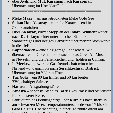
über
Aydincik, Mut, Karaman
nach
Karapinar
,
Übernachtung im Koceklar Otel
Kelebek Valdisi
Felsengräber in Amasya
Meke Maar
– am ausgetrockneten Meke Gölü See
Sultan Han Aksaray
– eine alte Karawanserei in
Zentralanatolien
Über
Aksaray
, kurzer Stopp an der
Ihlara Schlucht
weiter
nach
Derinkuyu
, einer unterirdischen Stadt, ein
wahnsinniges und riesiges Labyrinth über mehrer Stockwerke
in die Tiefe
Kappadokien
– eine einzigartige Landschaft. Wir
übernachten in Goreme und besuchen das Open Air Museum
in Nevsehir und die Felsenkirchen und -höhlen in Uchisar.
In
Merkez
unerwartete Gastfreundschaft mitten im
Nirgendwo, danach bis nach
Sereflikochisar District
,
Übernachtung im Yildirim Hotel
Tuz Gölü
– ein 80 km langer und 50 km breiter
33%gehaltiger Salzsee.
Hattusa
– Ausgrabungsstätte
Amasya
– schönste Stadt im Tal des Yesilrmak und östlichster
Punkt unserer Reise.
Fahrt durch das Pontusgebirge über
Küre
bis nach
Inebulo
am schwarzen Meer. Temperaturunterschiede von 17 bis 36
Grad Celsius. Übernachtung in einer Holzhütte direkt am