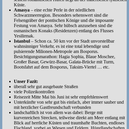
Küste.
Amasya
– eine echte Perle in der nördlichen
Schwarzmeerregion. Besonders sehenswert sind die
Felsengräber der pontischen Könige und die imposante
Festung von Amasya. Sehr hübsch anzusehen sind die
osmanischen Konaks (Residenzen) entlang des Flusses
Yesilirmak.
Istanbul
– Schon ca. 50 km vor der Stadt unvorstellbar
wahnsinniger Verkehr, es ist eine total lebendige und
pulsierende Milionen-Metropole am Bosporus.
Besichtigungsmarathon: Hagia Sophia, Blaue Moschee,
Großer Basar, Gewürz-Basar, Galata-Brücke mit Turm,
Bootsfahrt auf dem Bosporus, Taksim-Viertel … etc.
Unser Fazit:
überall sehr gut ausgebaute Straßen
viele Polizeikontrollen
Reisezeit Mitte Mai bis Juni ist sehr empfehlenswert
Unterkünfte von sehr gut bis einfach, aber immer sauber und
mit herzlicher Gastfreundschaft verbunden
landschaftlich ist von allem was dabei: Berge mit
kurvenreichen Strecken, teilweise direkt am Meer entlang mit
Blick auf herrliche Küsten und traumhafte Buchten, endloses
Flachland, vorbei an Wiesen und Feldern, Hügellandschaften,