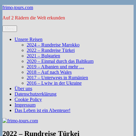
Zum
frimo-tours.com
Inhalt
Auf 2 Rädern die Welt erkunden
springen
Menü
Unsere Reisen
2024 – Rundreise Marokko
2022 – Rundreise Türkei
2021 – Bulgarien
2020 – Einmal durch das Baltikum
2019 – Albanien und mehr …
2018 – Auf nach Wales
2017 – Unterwegs in Rumänien
2016 – Lwiw in der Ukraine
Über uns
Datenschutzerklärung
Cookie Policy
Impressum
Das Leben ist ein Abenteuer!
2022 – Rundreise Türkei