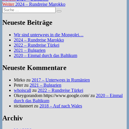
Beitragsnavigation
Nächster
Beitrag:
Weiter
2024 – Rundreise Marokko
Suche
Beitrag:
Suchen
nach:
Neueste Beiträge
Wir sind unterwegs in die Mongolei…
2024 – Rundreise Marokko
2022 – Rundreise Türkei
2021 – Bulgarien
2020 – Einmal durch das Baltikum
Neueste Kommentare
Mirko
zu
2017 – Unterwegs in Rumänien
Peter
zu
2021 – Bulgarien
whoiscall
zu
2022 – Rundreise Türkei
Okeygorandom https://www.google.com/
zu
2020 – Einmal
durch das Baltikum
nicitannert
zu
2018 – Auf nach Wales
Archiv