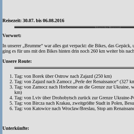
Reisezeit: 30.07. bis 06.08.2016
Vorsicht Panzer!
Vorwort:
In unserer „Brumme“ war alles gut verpackt: die Bikes, das Gepäc
ging es für uns mit den Bikes hinten drin noch 260 km weiter bis nac
Unsere Route:
Tag: von Borek über Ostrow nach Zajazd (250 km)
Tag: von Zajazd nach Zamocz „Perle der Renaissance“ (327 k
Tag: von Zamocz nach Hrebenne an die Grenze zur Ukraine, w
km)
Tag: von Lviv über Drohobytsch zurück zur Grenze Ukraine-Po
Tag: von Bircza nach Krakau, zweitgrößte Stadt in Polen, Be
Tag: von Katowice nach Wroclaw/Breslau, Stop am Renaissance
Unterkünfte: