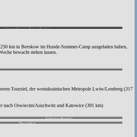
kurzer Stop in Rawa-Ruska
nach 250 km in Beeskow im Hunde-Sommer-Camp ausgeladen haben,
 Woche bewacht stehen lassen.
serem Tourziel, der westukrainischen Metropole Lwiw/Lemberg (317
eiter nach Oswiecim/Auschwitz und Katowice (391 km)
Achtung Hunde!
Druschba!