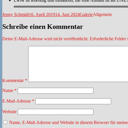
Lwiw ist lebendig und einladend, die tolle Altstadt ist als 
Autor
Veröffentlicht
Format
Kategorien
Jenny Schmidt
16. April 2019
14. Juni 2024
Galerie
Allgemein
am
Schreibe einen Kommentar
Deine E-Mail-Adresse wird nicht veröffentlicht.
Erforderliche Felder 
Kommentar
*
Name
*
E-Mail-Adresse
*
Website
Name, E-Mail-Adresse und Website in diesem Browser für meine