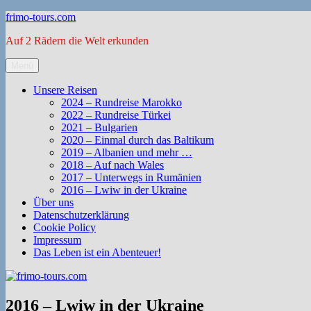
Zum
frimo-tours.com
Inhalt
Auf 2 Rädern die Welt erkunden
springen
Menü
Unsere Reisen
2024 – Rundreise Marokko
2022 – Rundreise Türkei
2021 – Bulgarien
2020 – Einmal durch das Baltikum
2019 – Albanien und mehr …
2018 – Auf nach Wales
2017 – Unterwegs in Rumänien
2016 – Lwiw in der Ukraine
Über uns
Datenschutzerklärung
Cookie Policy
Impressum
Das Leben ist ein Abenteuer!
2016 – Lwiw in der Ukraine