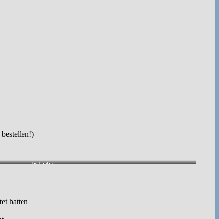
bestellen!)
In Lwiw.
tet hatten