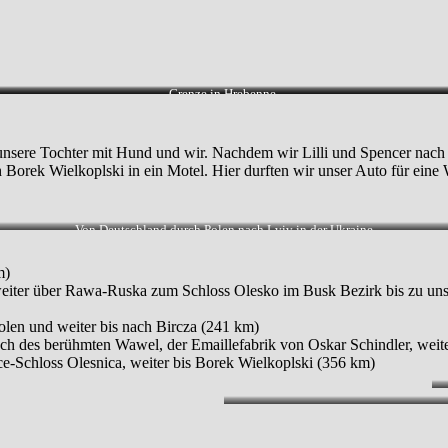
Grenze in Hrebenne.
k, unsere Tochter mit Hund und wir. Nachdem wir Lilli und Spencer 
h Borek Wielkoplski in ein Motel. Hier durften wir unser Auto für eine
Von Deutschland durch Polen nach Lviv in der Ukraine
m)
eiter über Rawa-Ruska zum Schloss Olesko im Busk Bezirk bis zu un
len und weiter bis nach Bircza (241 km)
such des berühmten Wawel, der Emaillefabrik von Oskar Schindler, w
-Schloss Olesnica, weiter bis Borek Wielkoplski (356 km)