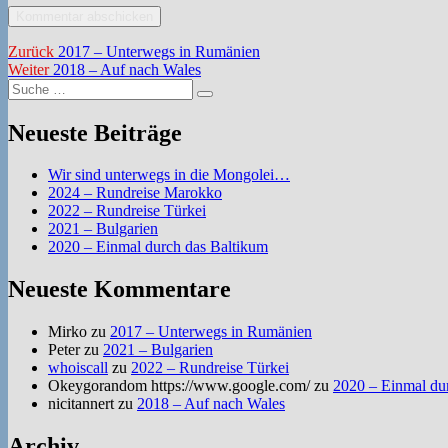
Beitragsnavigation
Vorheriger
Zurück
2017 – Unterwegs in Rumänien
Nächster
Beitrag:
Weiter
2018 – Auf nach Wales
Suche
Beitrag:
Suchen
nach:
Neueste Beiträge
Wir sind unterwegs in die Mongolei…
2024 – Rundreise Marokko
2022 – Rundreise Türkei
2021 – Bulgarien
2020 – Einmal durch das Baltikum
Neueste Kommentare
Mirko
zu
2017 – Unterwegs in Rumänien
Peter
zu
2021 – Bulgarien
whoiscall
zu
2022 – Rundreise Türkei
Okeygorandom https://www.google.com/
zu
2020 – Einmal du
nicitannert
zu
2018 – Auf nach Wales
Archiv