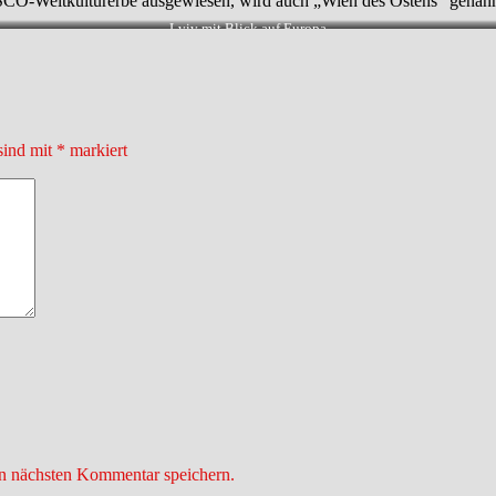
UNESCO-Weltkulturerbe ausgewiesen, wird auch „Wien des Ostens“ genan
Lviv mit Blick auf Europa
sind mit
*
markiert
n nächsten Kommentar speichern.