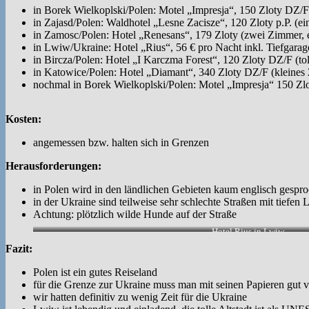
in Borek Wielkoplski/Polen: Motel „Impresja“, 150 Zloty DZ/F 
in Zajasd/Polen: Waldhotel „Lesne Zacisze“, 120 Zloty p.P. (ein
in Zamosc/Polen: Hotel „Renesans“, 179 Zloty (zwei Zimmer, ei
in Lwiw/Ukraine: Hotel „Rius“, 56 € pro Nacht inkl. Tiefgarag
in Bircza/Polen: Hotel „I Karczma Forest“, 120 Zloty DZ/F (tol
in Katowice/Polen: Hotel „Diamant“, 340 Zloty DZ/F (kleines 
nochmal in Borek Wielkoplski/Polen: Motel „Impresja“ 150 Zlot
Kosten:
angemessen bzw. halten sich in Grenzen
Herausforderungen:
in Polen wird in den ländlichen Gebieten kaum englisch gesproc
in der Ukraine sind teilweise sehr schlechte Straßen mit tiefe
Achtung: plötzlich wilde Hunde auf der Straße
Hotel Rius in Lwiw.
Fazit:
Polen ist ein gutes Reiseland
für die Grenze zur Ukraine muss man mit seinen Papieren gut vor
wir hatten definitiv zu wenig Zeit für die Ukraine