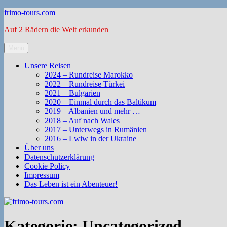
Zum
frimo-tours.com
Inhalt
Auf 2 Rädern die Welt erkunden
springen
Menü
Unsere Reisen
2024 – Rundreise Marokko
2022 – Rundreise Türkei
2021 – Bulgarien
2020 – Einmal durch das Baltikum
2019 – Albanien und mehr …
2018 – Auf nach Wales
2017 – Unterwegs in Rumänien
2016 – Lwiw in der Ukraine
Über uns
Datenschutzerklärung
Cookie Policy
Impressum
Das Leben ist ein Abenteuer!
Kategorie:
Uncategorized