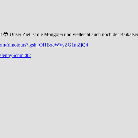
 😎 Unser Ziel ist die Mongolei und vielleicht auch noch der Baikalse
m.com/frimotours?igsh=OHBxcWVyZG1mZjQ4
m/JennySchmidt2
gs
ei…