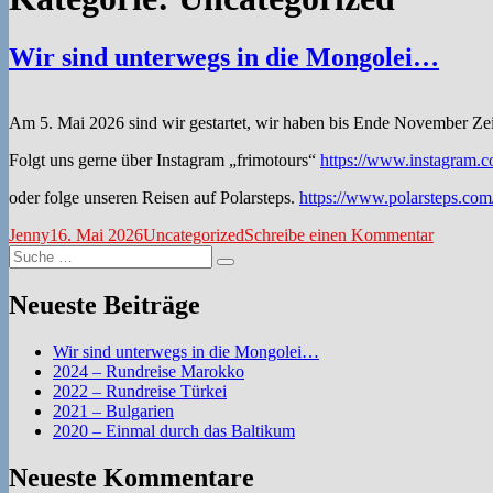
Wir sind unterwegs in die Mongolei…
Am 5. Mai 2026 sind wir gestartet, wir haben bis Ende November Zeit
Folgt uns gerne über Instagram „frimotours“
https://www.instagra
oder folge unseren Reisen auf Polarsteps.
https://www.polarsteps.co
Autor
Veröffentlicht
Kategorien
zu
Jenny
16. Mai 2026
Uncategorized
Schreibe einen Kommentar
Suche
am
Wir
Suchen
nach:
sind
unterwe
Neueste Beiträge
in
die
Wir sind unterwegs in die Mongolei…
Mongol
2024 – Rundreise Marokko
2022 – Rundreise Türkei
2021 – Bulgarien
2020 – Einmal durch das Baltikum
Neueste Kommentare