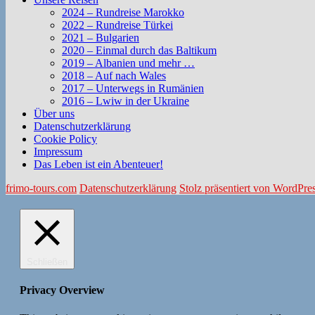
2024 – Rundreise Marokko
2022 – Rundreise Türkei
2021 – Bulgarien
2020 – Einmal durch das Baltikum
2019 – Albanien und mehr …
2018 – Auf nach Wales
2017 – Unterwegs in Rumänien
2016 – Lwiw in der Ukraine
Über uns
Datenschutzerklärung
Cookie Policy
Impressum
Das Leben ist ein Abenteuer!
frimo-tours.com
Datenschutzerklärung
Stolz präsentiert von WordPre
Schließen
Privacy Overview