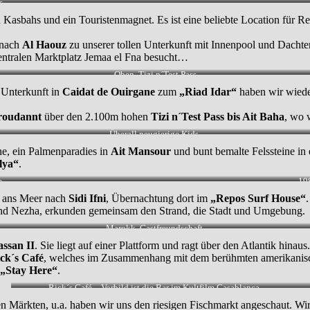
s.
Kasbahs und ein Touristenmagnet. Es ist eine beliebte Location für Re
 nach
Al Haouz
zu unserer tollen Unterkunft mit Innenpool und Dachte
ntralen Marktplatz Jemaa el Fna besucht…
Oben. Tizi n´Test Pass
 Unterkunft in
Caidat de Ouirgane
zum
„Riad Idar“
haben wir wiede
roudannt
über den 2.100m hohen
Tizi n´Test Pass bis Ait Baha
, wo 
Überall neugierige Kids.
e, ein Palmenparadies in
Ait Mansour
und bunt bemalte Felssteine 
lya“
.
.
198
s ans Meer nach
Sidi Ifni
, Übernachtung dort im
„Repos Surf House“
.
d und Nezha, erkunden gemeinsam den Strand, die Stadt und Umgebung.
Marokk. Gastfreundschaft.
ssan II
. Sie liegt auf einer Plattform und ragt über den Atlantik hinau
ck´s Café
, welches im Zusammenhang mit dem berühmten amerikanis
„Stay Here“
.
Rick´s Café – Vorbild ist die Bar im Kultfilm Casablanca.
n Märkten, u.a. haben wir uns den riesigen Fischmarkt angeschaut. Wir