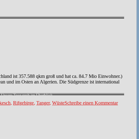
chland ist 357.588 qkm groß und hat ca. 84.7 Mio Einwohner.)
an und im Osten an Algerien. Die Südgrenze ist international
Unsere Tour grob im Überblick.
zu
kesch
,
Rifgebirge
,
Tanger
,
Wüste
Schreibe einen Kommentar
2024
–
Rundreise
Marokko