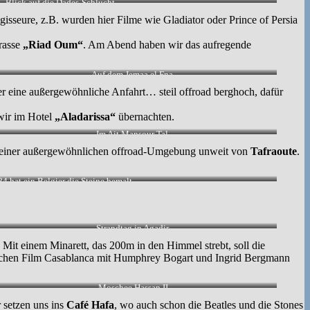
Blick auf die Dades-Schlucht.
gisseure, z.B. wurden hier Filme wie Gladiator oder Prince of Persia
rasse
„Riad Oum“
. Am Abend haben wir das aufregende
Auf dem Jemaa el Fna.
r eine außergewöhnliche Anfahrt… steil offroad berghoch, dafür
wir im Hotel
„Aladarissa“
übernachten.
Im Ait Mansour Tal.
in einer außergewöhnlichen offroad-Umgebung unweit von
Tafraoute
.
4 hat ein Belgier die Steine bemalt.
Strandtag in Agadir.
s. Mit einem Minarett, das 200m in den Himmel strebt, soll die
chen Film Casablanca mit Humphrey Bogart und Ingrid Bergmann
Moschee Hassan II
 setzen uns ins
Café Hafa
, wo auch schon die Beatles und die Stones