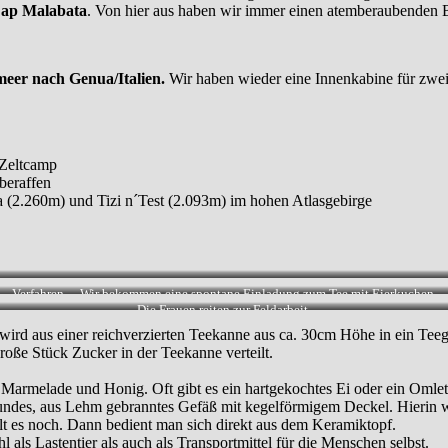
Cap Malabata
. Von hier aus haben wir immer einen atemberaubenden
meer nach Genua/Italien.
Wir haben wieder eine Innenkabine für zwe
 Zeltcamp
beraffen
 (2.260m) und Tizi n´Test (2.093m) im hohen Atlasgebirge
Verfahren… Wir bekommen eine spontane Einladung zum Tee mit Eierkuchen.
Die Frauen reiten zur Feldarbeit.
rd aus einer reichverzierten Teekanne aus ca. 30cm Höhe in ein Teegl
roße Stück Zucker in der Teekanne verteilt.
Marmelade und Honig. Oft gibt es ein hartgekochtes Ei oder ein Omlet
 rundes, aus Lehm gebranntes Gefäß mit kegelförmigem Deckel. Hierin w
elt es noch. Dann bedient man sich direkt aus dem Keramiktopf.
 als Lastentier als auch als Transportmittel für die Menschen selbst.