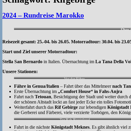
2024 – Rundreise Marokko
Über 4
Reisezeit gesamt: 25.-04. bis 26.05. Motorradtour: 30.04. bis 23.0
Start und Ziel unserer Motorradtour:
Stella San Bernardo
in Italien. Übernachtung im
La Tana Della Vo
Unsere Stationen:
Vor der Fähre.
Fähre in Genua/Italien
– Fahrt über das Mittelmeer
nach Ta
Erste Übernachtung im
„Comfort House“ in Fahs-Anjra
Fahrt nach
Tetouan
, Besichtigung der Stadt und weiter durch 
der schönen Altstadt lockt an fast jeder Ecke ein tolles Fotomo
Weiterfahrt durch das
Rif Gebirge
zur lebendigen
Königstadt 
die Gerberei und Färberei, viele verzierte Torbögen, den Kön
Tor Bab Boujeloud
Fahrt in die nächste
Königstadt Meknes
. Es gibt ähnlich viel 