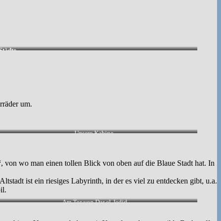
Städte.
rräder um.
Unsere Kabine.
“
, von wo man einen tollen Blick von oben auf die Blaue Stadt hat. In
 Altstadt ist ein riesiges Labyrinth, in der es viel zu entdecken gibt, u.a.
l.
Am Tor von Dar el-Jedid