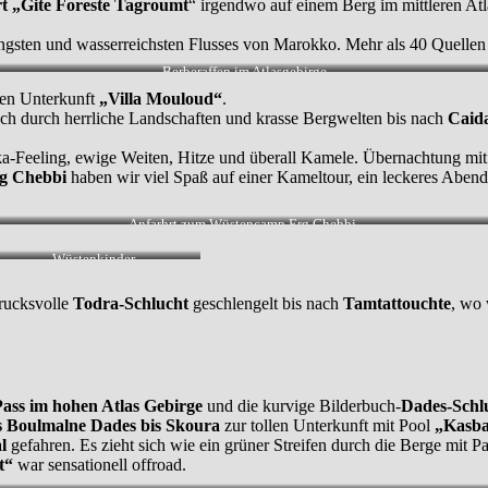
t „Gite Foreste Tagroumt
“ irgendwo auf einem Berg im mittleren At
ngsten und wasserreichsten Flusses von Marokko. Mehr als 40 Quellen 
Berberaffen im Atlasgebirge
llen Unterkunft
„Villa Mouloud“
.
ch durch herrliche Landschaften und krasse Bergwelten bis nach
Caid
ika-Feeling, ewige Weiten, Hitze und überall Kamele. Übernachtung mi
g Chebbi
haben wir viel Spaß auf einer Kameltour, ein leckeres Abe
Anfarhrt zum Wüstencamp Erg Chebbi.
Wüstenkinder.
drucksvolle
Todra-Schlucht
geschlengelt bis nach
Tamtattouchte
, wo
Pass im hohen Atlas Gebirge
und die kurvige Bilderbuch-
Dades-Schl
is Boulmalne Dades bis Skoura
zur tollen Unterkunft mit Pool
„Kasba
l
gefahren. Es zieht sich wie ein grüner Streifen durch die Berge mi
t“
war sensationell offroad.