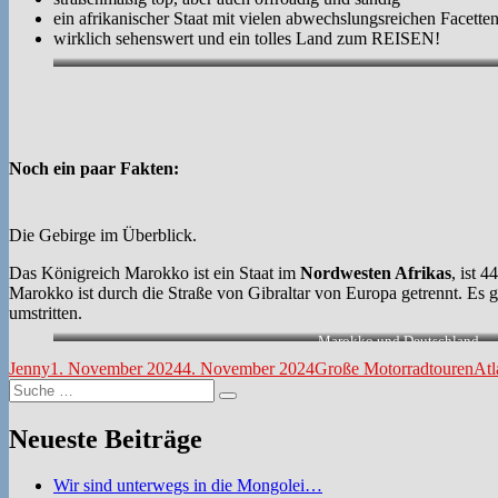
ein afrikanischer Staat mit vielen abwechslungsreichen Facette
wirklich sehenswert und ein tolles Land zum REISEN!
Noch ein paar Fakten:
Die Gebirge im Überblick.
Das Königreich Marokko ist ein Staat im
Nordwesten Afrikas
, ist 
Marokko ist durch die Straße von Gibraltar von Europa getrennt. Es 
umstritten.
Marokko und Deutschland.
Autor
Veröffentlicht
Kategorien
Sch
Jenny
1. November 2024
4. November 2024
Große Motorradtouren
Atl
Suche
am
Suchen
nach:
Neueste Beiträge
Wir sind unterwegs in die Mongolei…