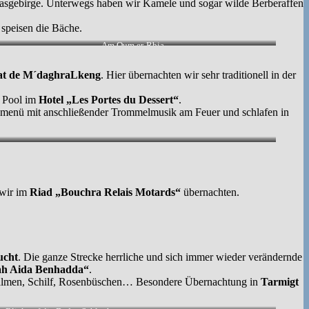
lasgebirge. Unterwegs haben wir Kamele und sogar wilde Berberaffen
speisen die Bäche.
Am Oum er-Rbia
at de M´daghraLkeng
. Hier übernachten wir sehr traditionell in der
t Pool im
Hotel „Les Portes du Dessert“
.
ndmenü mit anschließender Trommelmusik am Feuer und schlafen in
 wir im
Riad „Bouchra Relais Motards“
übernachten.
ucht
. Die ganze Strecke herrliche und sich immer wieder verändernde
h Aida Benhadda“
.
t Palmen, Schilf, Rosenbüschen… Besondere Übernachtung in
Tarmigt