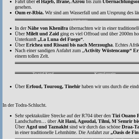
Fahrt über
el Hajeb, Ifrane, Azrou
bis zum
Übernachtungsor
gesehen.
Oum er-Rbia.
Wir sind am Wasserfall und am Ursprung des lä
Unterwegs.
In der
Nähe von Khenifra
übernachten wir in einer traditione
Über
Milelt und Zaid
ging es viel Offroad und über 2000m ho
Unterkunft
„La Luna del Fuego“
.
Über
Erichea und Rissani bis nach Merzougha
. Echtes Afr
Nach einer sandigen Anfahrt zum „
Activity Wüstencamp“ Er
einem tollen Zelt.
Zu viel Sand…
Kamelausritt.
Über
Erfoud, Touroug, Tinehir
haben wir uns durch die ein
In der Todra-Schlucht.
Sehr spektakuläre Strecke auf der R704 über den
Tizi Ouano 
Landschaften… über
Ait Hani, Agoudal, Tilmi, M´Semrir b
Über
Agzd und Taznakht
sind wir durch das schöne
Draa-Ta
in einer traditionelle Lehmhütte. Die Anfahrt zur
„Oasis de Fin