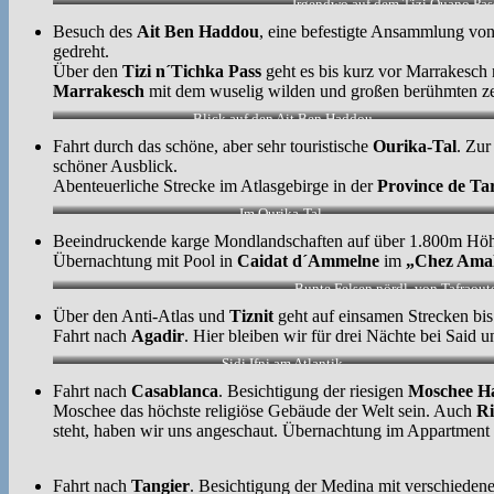
Irgendwo auf dem Tizi Ouano Pas
Besuch des
Ait Ben Haddou
, eine befestigte Ansammlung von 
gedreht.
Über den
Tizi n´Tichka Pass
geht es bis kurz vor Marrakesch
Marrakesch
mit dem wuselig wilden und großen berühmten ze
Blick auf den Ait Ben Haddou
Fahrt durch das schöne, aber sehr touristische
Ourika-Tal
. Zur
schöner Ausblick.
Abenteuerliche Strecke im Atlasgebirge in der
Province de Ta
Im Ourika-Tal.
Beeindruckende karge Mondlandschaften auf über 1.800m Höh
Übernachtung mit Pool in
Caidat d´Ammelne
im
„Chez Ama
Bunte Felsen nördl. von Tafraoute
Über den Anti-Atlas und
Tiznit
geht auf einsamen Strecken bi
Fahrt nach
Agadir
. Hier bleiben wir für drei Nächte bei Sai
Sidi Ifni am Atlantik
Fahrt nach
Casablanca
. Besichtigung der riesigen
Moschee Ha
Moschee das höchste religiöse Gebäude der Welt sein. Auch
Ri
steht, haben wir uns angeschaut. Übernachtung im Appartment
Fahrt nach
Tangier
. Besichtigung der Medina mit verschiedene