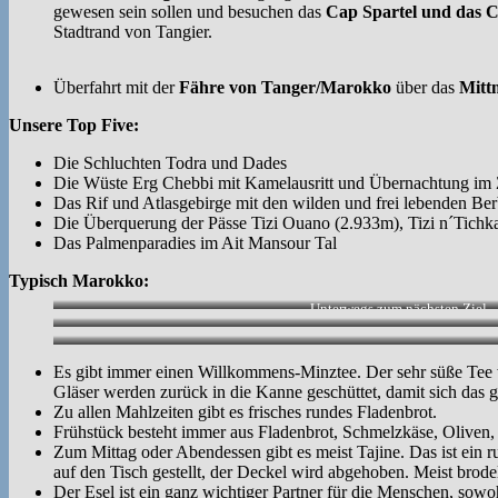
gewesen sein sollen und besuchen das
Cap Spartel und das 
Stadtrand von Tangier.
Überfahrt mit der
Fähre
von Tanger/Marokko
über das
Mitt
Unsere Top Five:
Die Schluchten Todra und Dades
Die Wüste Erg Chebbi mit Kamelausritt und Übernachtung im
Das Rif und Atlasgebirge mit den wilden und frei lebenden Ber
Die Überquerung der Pässe Tizi Ouano (2.933m), Tizi n´Tichka
Das Palmenparadies im Ait Mansour Tal
Typisch Marokko:
Unterwegs zum nächsten Ziel.
Es gibt immer einen Willkommens-Minztee. Der sehr süße Tee wi
Gläser werden zurück in die Kanne geschüttet, damit sich das g
Zu allen Mahlzeiten gibt es frisches rundes Fladenbrot.
Frühstück besteht immer aus Fladenbrot, Schmelzkäse, Oliven, 
Zum Mittag oder Abendessen gibt es meist Tajine. Das ist ein
auf den Tisch gestellt, der Deckel wird abgehoben. Meist brod
Der Esel ist ein ganz wichtiger Partner für die Menschen, sowohl