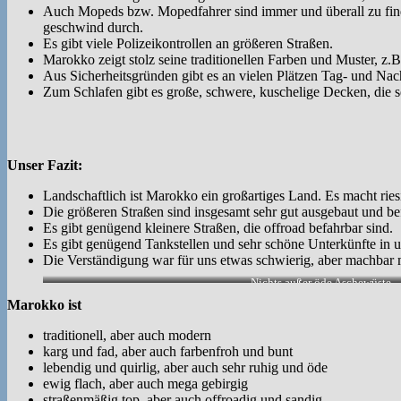
Auch Mopeds bzw. Mopedfahrer sind immer und überall zu finden
geschwind durch.
Es gibt viele Polizeikontrollen an größeren Straßen.
Marokko zeigt stolz seine traditionellen Farben und Muster, z.
Aus Sicherheitsgründen gibt es an vielen Plätzen Tag- und Nac
Zum Schlafen gibt es große, schwere, kuschelige Decken, die s
Unser Fazit:
Landschaftlich ist Marokko ein großartiges Land. Es macht ries
Die größeren Straßen sind insgesamt sehr gut ausgebaut und be
Es gibt genügend kleinere Straßen, die offroad befahrbar sind.
Es gibt genügend Tankstellen und sehr schöne Unterkünfte in u
Die Verständigung war für uns etwas schwierig, aber machbar m
Nichts außer öde Aschewüste.
Marokko ist
traditionell, aber auch modern
karg und fad, aber auch farbenfroh und bunt
lebendig und quirlig, aber auch sehr ruhig und öde
ewig flach, aber auch mega gebirgig
straßenmäßig top, aber auch offroadig und sandig