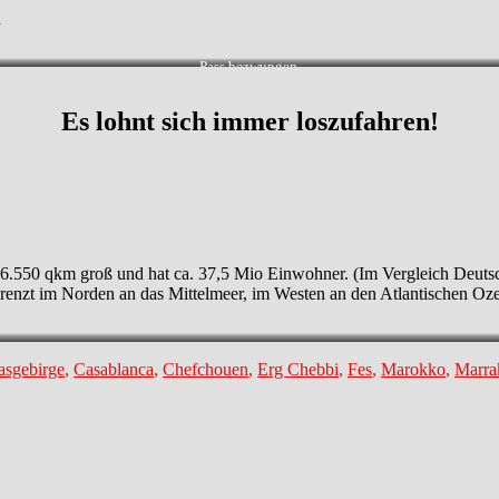
n
Pass bezwungen.
Es lohnt sich immer loszufahren!
446.550 qkm groß und hat ca. 37,5 Mio Einwohner. (Im Vergleich Deuts
grenzt im Norden an das Mittelmeer, im Westen an den Atlantischen Oze
lagwörter
asgebirge
,
Casablanca
,
Chefchouen
,
Erg Chebbi
,
Fes
,
Marokko
,
Marra