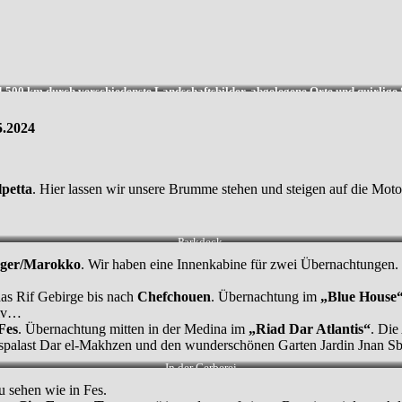
.500 km durch verschiedenste Landschaftsbilder, abgelegene Orte und quirlige 
5.2024
lpetta
. Hier lassen wir unsere Brumme stehen und steigen auf die Moto
Parkdeck.
nger/Marokko
. Wir haben eine Innenkabine für zwei Übernachtungen.
das Rif Gebirge bis nach
Chefchouen
. Übernachtung im
„Blue House
tiv…
Fes
. Übernachtung mitten in der Medina im
„Riad Dar Atlantis“
. Die
igspalast Dar el-Makhzen und den wunderschönen Garten Jardin Jnan Sbi
In der Gerberei
zu sehen wie in Fes.