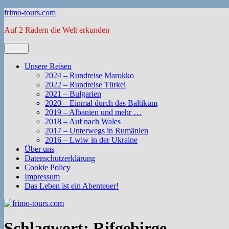
Zum
frimo-tours.com
Inhalt
Auf 2 Rädern die Welt erkunden
springen
Menü
Unsere Reisen
2024 – Rundreise Marokko
2022 – Rundreise Türkei
2021 – Bulgarien
2020 – Einmal durch das Baltikum
2019 – Albanien und mehr …
2018 – Auf nach Wales
2017 – Unterwegs in Rumänien
2016 – Lwiw in der Ukraine
Über uns
Datenschutzerklärung
Cookie Policy
Impressum
Das Leben ist ein Abenteuer!
Schlagwort:
Rifgebirge